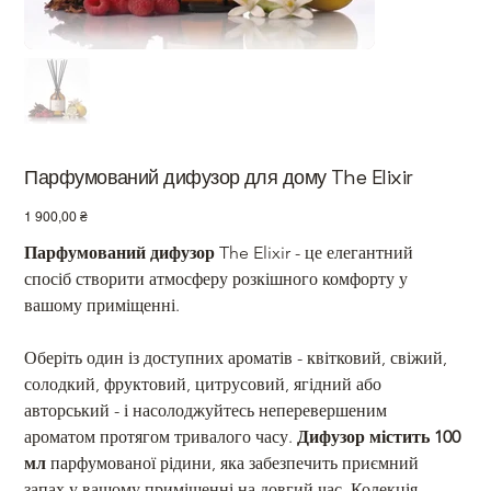
Парфумований дифузор для дому The Elixir
Ціна
1 900,00 ₴
Парфумований дифузор
 The Elixir - це елегантний 
спосіб створити атмосферу розкішного комфорту у 
вашому приміщенні. 
Оберіть один із доступних ароматів - квітковий, свіжий, 
солодкий, фруктовий, цитрусовий, ягідний або 
авторський - і насолоджуйтесь неперевершеним 
ароматом протягом тривалого часу. 
Дифузор містить 100 
мл
 парфумованої рідини, яка забезпечить приємний 
запах у вашому приміщенні на довгий час. Колекція 