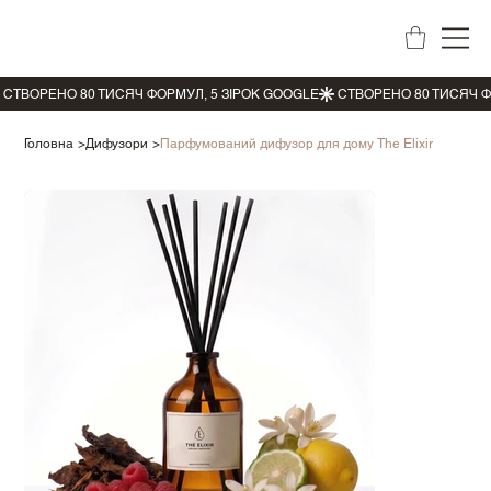
Головна
>
Дифузори
>
Парфумований дифузор для дому The Elixir