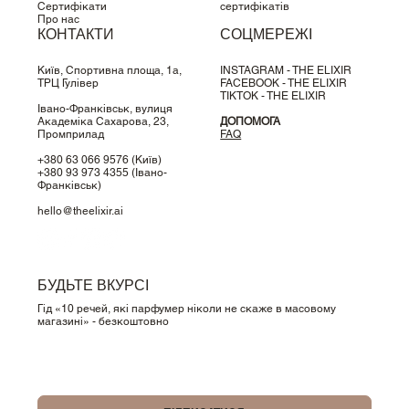
Сертифікати
сертифікатів
Про нас
КОНТАКТИ
СОЦМЕРЕЖІ
Київ, Спортивна площа, 1a,
INSTAGRAM - THE ELIXIR
ТРЦ Гулівер
FACEBOOK - THE ELIXIR
TIKTOK - THE ELIXIR
Івано-Франківськ, вулиця
Академіка Сахарова, 23,
ДОПОМОГА
Промприлад
FAQ
+380 63 066 9576
(Київ)
+380 93 973 4355
(Івано-
Франківськ)
hello@theelixir.ai
БУДЬТЕ ВКУРСІ
Гід «10 речей, які парфумер ніколи не скаже в масовому
магазині» - безкоштовно
Так, підпишіть мене на вашу розсилку.