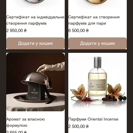
Cертифікат на індивідуальне
Сертифікат на створення
створення парфумів
парфумів для пари
Ціна
Ціна
2 950,00 ₴
6 500,00 ₴
Додати у кошик
Додати у кошик
Аромат за власною
Парфуми Oriental Incense
формулою
Ціна
2 500,00 ₴
Ціна
2 655,00 ₴