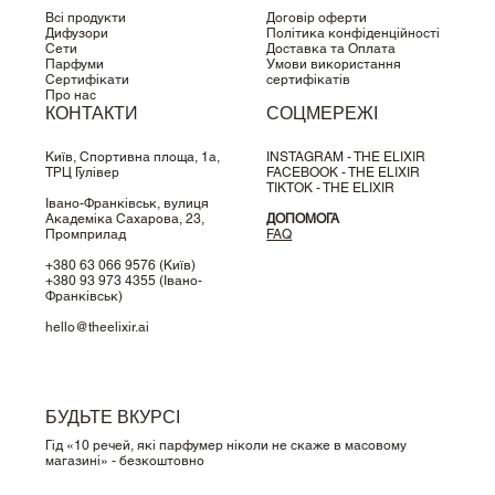
Всі продукти
Договір оферти
Дифузори
Політика конфіденційності
Сети
Доставка та Оплата
Парфуми
Умови використання
Сертифікати
сертифікатів
Про нас
КОНТАКТИ
СОЦМЕРЕЖІ
Київ, Спортивна площа, 1a,
INSTAGRAM - THE ELIXIR
ТРЦ Гулівер
FACEBOOK - THE ELIXIR
TIKTOK - THE ELIXIR
Івано-Франківськ, вулиця
Академіка Сахарова, 23,
ДОПОМОГА
Промприлад
FAQ
+380 63 066 9576
(Київ)
+380 93 973 4355
(Івано-
Франківськ)
hello@theelixir.ai
БУДЬТЕ ВКУРСІ
Гід «10 речей, які парфумер ніколи не скаже в масовому
магазині» - безкоштовно