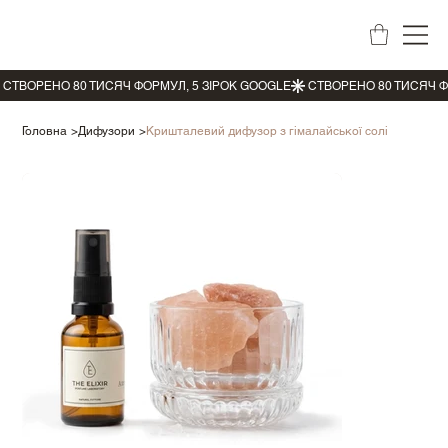
Головна
>
Дифузори
>
Кришталевий дифузор з гімалайської солі