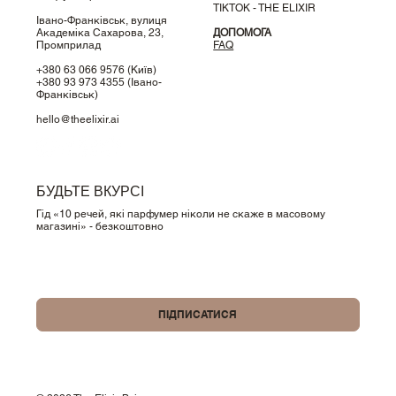
TIKTOK - THE ELIXIR
Івано-Франківськ, вулиця
Академіка Сахарова, 23,
ДОПОМОГА
Промприлад
FAQ
+380 63 066 9576
(Київ)
+380 93 973 4355
(Івано-
Франківськ)
hello@theelixir.ai
БУДЬТЕ ВКУРСІ
Гід «10 речей, які парфумер ніколи не скаже в масовому
магазині» - безкоштовно
Так, підпишіть мене на вашу розсилку.
ПІДПИСАТИСЯ