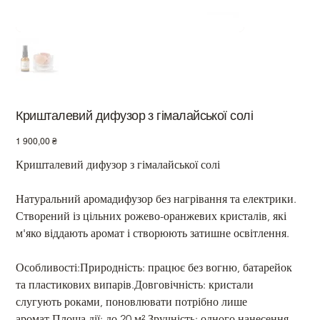
Кришталевий дифузор з гімалайської солі
Ціна
1 900,00 ₴
Кришталевий дифузор з гімалайської солі
Натуральний аромадифузор без нагрівання та електрики. 
Створений із цільних рожево-оранжевих кристалів, які 
м'яко віддають аромат і створюють затишне освітлення.
Особливості:Природність: працює без вогню, батарейок 
та пластикових випарів.Довговічність: кристали 
слугують роками, поновлювати потрібно лише 
аромат.Площа дії: до 20 м².Зручність: одного нанесення 