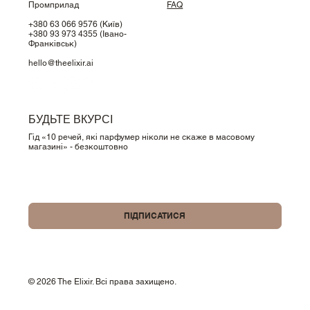
Промприлад
FAQ
+380 63 066 9576
(Київ)
+380 93 973 4355
(Івано-
Франківськ)
hello@theelixir.ai
БУДЬТЕ ВКУРСІ
Гід «10 речей, які парфумер ніколи не скаже в масовому
магазині» - безкоштовно
Так, підпишіть мене на вашу розсилку.
ПІДПИСАТИСЯ
© 2026 The Elixir. Всі права захищено.