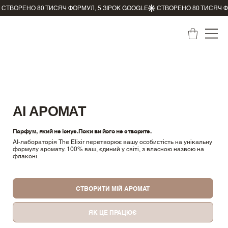
АІ АРОМАТ
Парфум, який не існує.Поки ви його не створите.
AI-лабораторія The Elixir перетворює вашу особистість на унікальну
формулу аромату. 100% ваш, єдиний у світі, з власною назвою на
флаконі.
СТВОРИТИ МІЙ АРОМАТ
ЯК ЦЕ ПРАЦЮЄ