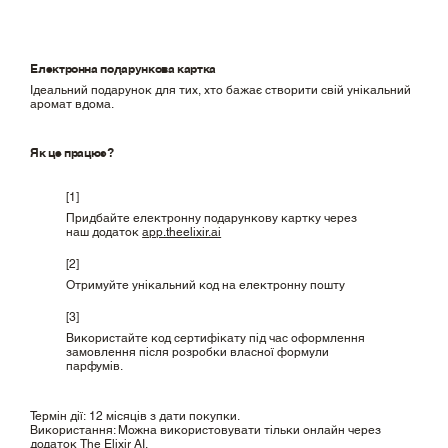
Електронна подарункова картка
Ідеальний подарунок для тих, хто бажає створити свій унікальний
аромат вдома.
Як це працює?
[1]
Придбайте електронну подарункову картку через
наш додаток
app.theelixir.ai
[2]
Отримуйте унікальний код на електронну пошту
[3]
Використайте код сертифікату під час оформлення
замовлення після розробки власної формули
парфумів.
Термін дії: 12 місяців з дати покупки.
Використання: Можна використовувати тільки онлайн через
додаток The Elixir AI.