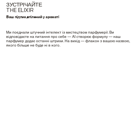
ЗУСТРІЧАЙТЕ
THE ELIXIR
Ваш підпис,втілений у ароматі
Ми поєднали штучний інтелект із мистецтвом парфумерії. Ви
відповідаєте на питання про себе — AI створює формулу — наш
парфумер додає останні штрихи. На вихід — флакон з вашою назвою,
якого більше не буде ні в кого.